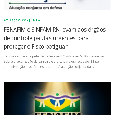
ATUAÇÃO CONJUNTA
FENAFIM e SINFAM-RN levam aos órgãos
de controle pautas urgentes para
proteger o Fisco potiguar
Reunião articulada pela filiada leva ao TCE-RN e ao MPRN denúncias
sobre precarização da carreira e alerta para os riscos do IBS sem
administração tributária estruturada A atuação conjunta da …