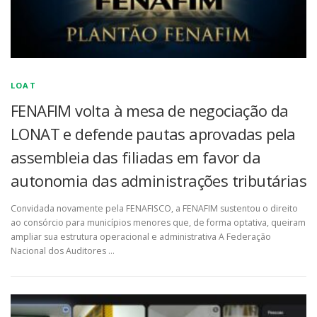
LOAT
FENAFIM volta à mesa de negociação da
LONAT e defende pautas aprovadas pela
assembleia das filiadas em favor da
autonomia das administrações tributárias
Convidada novamente pela FENAFISCO, a FENAFIM sustentou o direito
ao consórcio para municípios menores que, de forma optativa, queiram
ampliar sua estrutura operacional e administrativa A Federação
Nacional dos Auditores …