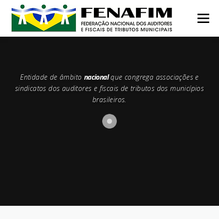
Pular
para
Menu
o
conteúdo
MISSÃO
QUEM SOMOS
NOTÍCIAS
Entidade de âmbito
nacional
que congrega associações e
sindicatos dos auditores e fiscais de tributos dos municípios
CONTATO
INSTITUCIONAL
CONGRESSOS
brasileiros.
PRÊMIO