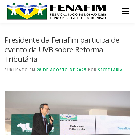
Pular
para
Menu
o
conteúdo
MISSÃO
QUEM SOMOS
NOTÍCIAS
Presidente da Fenafim participa de
evento da UVB sobre Reforma
Tributária
CONTATO
INSTITUCIONAL
CONGRESSOS
PUBLICADO EM
28 DE AGOSTO DE 2025
POR
SECRETARIA
PRÊMIO