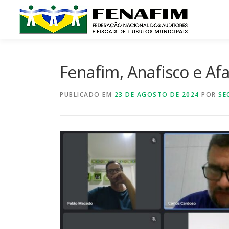
Pular
para
o
conteúdo
Fenafim, Anafisco e A
PUBLICADO EM
23 DE AGOSTO DE 2024
POR
SE