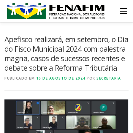
Pular
para
Menu
o
conteúdo
MISSÃO
QUEM SOMOS
NOTÍCIAS
Apefisco realizará, em setembro, o Dia
do Fisco Municipal 2024 com palestra
magna, casos de sucessos recentes e
CONTATO
INSTITUCIONAL
CONGRESSOS
debate sobre a Reforma Tributária
PUBLICADO EM
PRÊMIO
16 DE AGOSTO DE 2024
POR
SECRETARIA