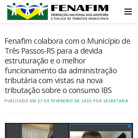
Pular
para
Menu
o
conteúdo
MISSÃO
QUEM SOMOS
NOTÍCIAS
Fenafim colabora com o Município de
Três Passos-RS para a devida
estruturação e o melhor
CONTATO
INSTITUCIONAL
CONGRESSOS
funcionamento da administração
tributária com vistas na nova
PRÊMIO
tributação sobre o consumo IBS
PUBLICADO EM
27 DE FEVEREIRO DE 2025
POR
SECRETARIA