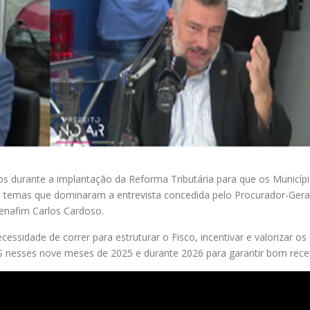
rios durante a implantação da Reforma Tributária para que os Muni
 temas que dominaram a entrevista concedida pelo Procurador-Gera
 Fenafim Carlos Cardoso.
essidade de correr para estruturar o Fisco, incentivar e valorizar os 
S nesses nove meses de 2025 e durante 2026 para garantir bom rece