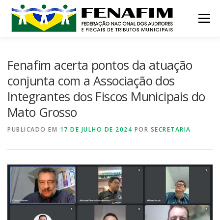
Pular
para
Menu
o
conteúdo
MISSÃO
QUEM SOMOS
NOTÍCIAS
Fenafim acerta pontos da atuação
conjunta com a Associação dos
Integrantes dos Fiscos Municipais do
CONTATO
INSTITUCIONAL
CONGRESSOS
Mato Grosso
PUBLICADO EM
PRÊMIO
17 DE JULHO DE 2024
POR
SECRETARIA