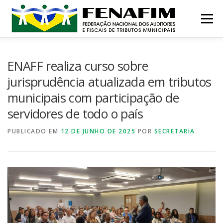
Pular
para
Menu
o
conteúdo
MISSÃO
QUEM SOMOS
NOTÍCIAS
ENAFF realiza curso sobre
jurisprudência atualizada em tributos
municipais com participação de
CONTATO
INSTITUCIONAL
CONGRESSOS
servidores de todo o país
PUBLICADO EM
PRÊMIO
12 DE JUNHO DE 2025
POR
SECRETARIA