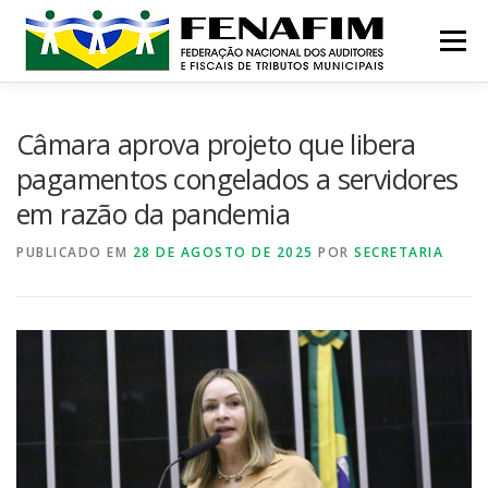
Pular
para
Menu
o
conteúdo
MISSÃO
QUEM SOMOS
NOTÍCIAS
Câmara aprova projeto que libera
pagamentos congelados a servidores
em razão da pandemia
CONTATO
INSTITUCIONAL
CONGRESSOS
PUBLICADO EM
28 DE AGOSTO DE 2025
POR
SECRETARIA
PRÊMIO