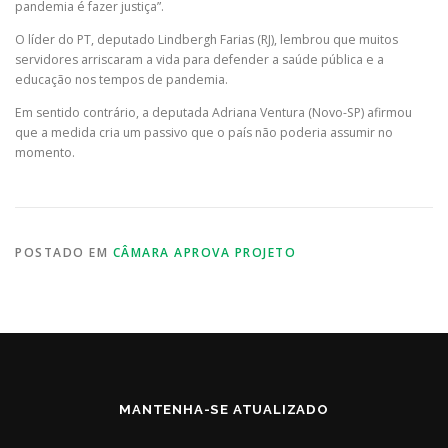
pandemia é fazer justiça”.
O líder do PT, deputado Lindbergh Farias (RJ), lembrou que muitos
servidores arriscaram a vida para defender a saúde pública e a
educação nos tempos de pandemia.
Em sentido contrário, a deputada Adriana Ventura (Novo-SP) afirmou
que a medida cria um passivo que o país não poderia assumir no
momento.
POSTADO EM
CÂMARA APROVA PROJETO
MANTENHA-SE ATUALIZADO