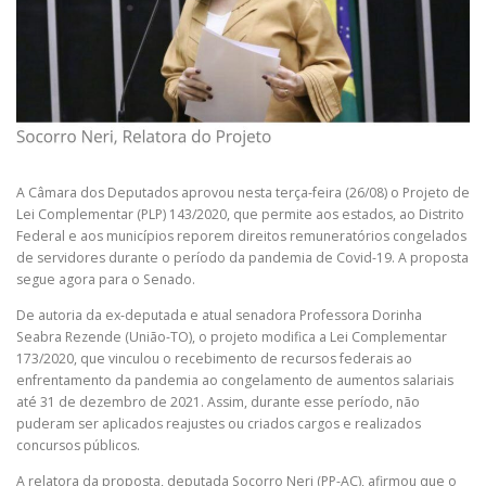
A Câmara dos Deputados aprovou nesta terça-feira (26/08) o Projeto de
Lei Complementar (PLP) 143/2020, que permite aos estados, ao Distrito
Federal e aos municípios reporem direitos remuneratórios congelados
de servidores durante o período da pandemia de Covid-19. A proposta
segue agora para o Senado.
De autoria da ex-deputada e atual senadora Professora Dorinha
Seabra Rezende (União-TO), o projeto modifica a Lei Complementar
173/2020, que vinculou o recebimento de recursos federais ao
enfrentamento da pandemia ao congelamento de aumentos salariais
até 31 de dezembro de 2021. Assim, durante esse período, não
puderam ser aplicados reajustes ou criados cargos e realizados
concursos públicos.
A relatora da proposta, deputada Socorro Neri (PP-AC), afirmou que o