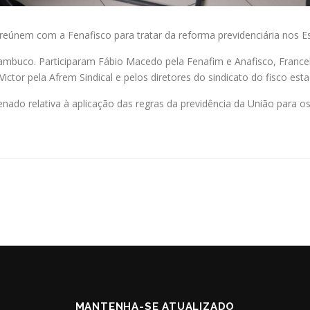
 reúnem com a Fenafisco para tratar da reforma previdenciária nos E
ambuco. Participaram Fábio Macedo pela Fenafim e Anafisco, Franceli
ctor pela Afrem Sindical e pelos diretores do sindicato do fisco esta
ado relativa à aplicação das regras da previdência da União para os
MANTENHA-SE ATUALIZADO