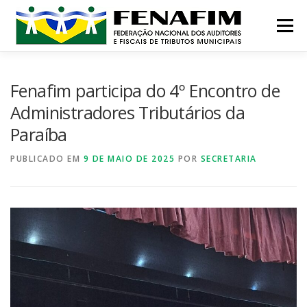
Pular
para
Menu
o
conteúdo
MISSÃO
QUEM SOMOS
NOTÍCIAS
Fenafim participa do 4º Encontro de
Administradores Tributários da
Paraíba
CONTATO
INSTITUCIONAL
CONGRESSOS
PUBLICADO EM
9 DE MAIO DE 2025
POR
SECRETARIA
PRÊMIO