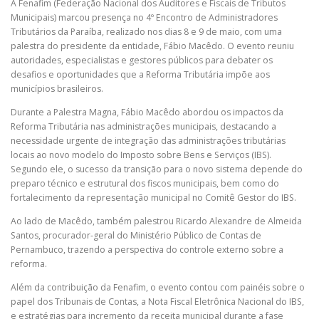
A Fenafim (Federação Nacional dos Auditores e Fiscais de Tributos
Municipais) marcou presença no 4º Encontro de Administradores
Tributários da Paraíba, realizado nos dias 8 e 9 de maio, com uma
palestra do presidente da entidade, Fábio Macêdo. O evento reuniu
autoridades, especialistas e gestores públicos para debater os
desafios e oportunidades que a Reforma Tributária impõe aos
municípios brasileiros.
Durante a Palestra Magna, Fábio Macêdo abordou os impactos da
Reforma Tributária nas administrações municipais, destacando a
necessidade urgente de integração das administrações tributárias
locais ao novo modelo do Imposto sobre Bens e Serviços (IBS).
Segundo ele, o sucesso da transição para o novo sistema depende do
preparo técnico e estrutural dos fiscos municipais, bem como do
fortalecimento da representação municipal no Comitê Gestor do IBS.
Ao lado de Macêdo, também palestrou Ricardo Alexandre de Almeida
Santos, procurador-geral do Ministério Público de Contas de
Pernambuco, trazendo a perspectiva do controle externo sobre a
reforma.
Além da contribuição da Fenafim, o evento contou com painéis sobre o
papel dos Tribunais de Contas, a Nota Fiscal Eletrônica Nacional do IBS,
e estratégias para incremento da receita municipal durante a fase