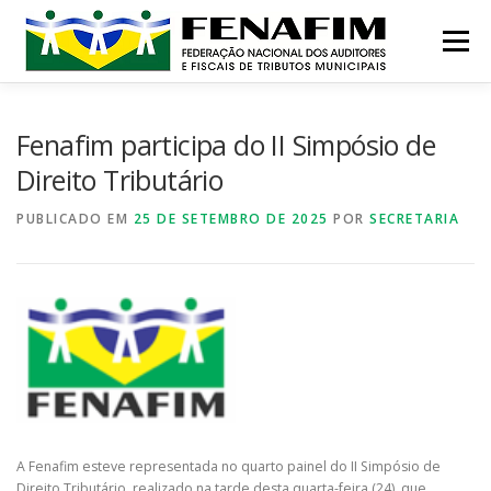
Pular
para
Menu
o
conteúdo
MISSÃO
QUEM SOMOS
NOTÍCIAS
Fenafim participa do II Simpósio de
Direito Tributário
CONTATO
INSTITUCIONAL
CONGRESSOS
PUBLICADO EM
25 DE SETEMBRO DE 2025
POR
SECRETARIA
PRÊMIO
A Fenafim esteve representada no quarto painel do II Simpósio de
Direito Tributário, realizado na tarde desta quarta-feira (24), que