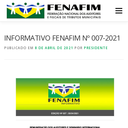
Pular
para
Menu
o
conteúdo
MISSÃO
QUEM SOMOS
NOTÍCIAS
INFORMATIVO FENAFIM Nº 007-2021
PUBLICADO EM
8 DE ABRIL DE 2021
POR
PRESIDENTE
CONTATO
INSTITUCIONAL
CONGRESSOS
PRÊMIO