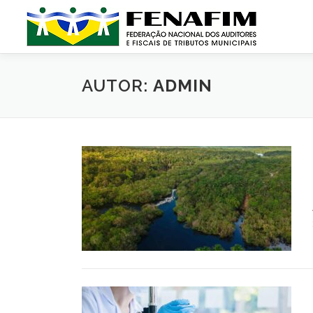
Pular
para
o
conteúdo
AUTOR:
ADMIN