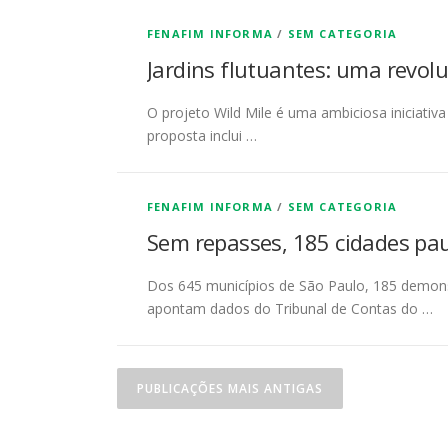
FENAFIM INFORMA
/
SEM CATEGORIA
Jardins flutuantes: uma revol
O projeto Wild Mile é uma ambiciosa iniciativa
proposta inclui …
FENAFIM INFORMA
/
SEM CATEGORIA
Sem repasses, 185 cidades pa
Dos 645 municípios de São Paulo, 185 demons
apontam dados do Tribunal de Contas do …
N
PUBLICAÇÕES MAIS ANTIGAS
a
v