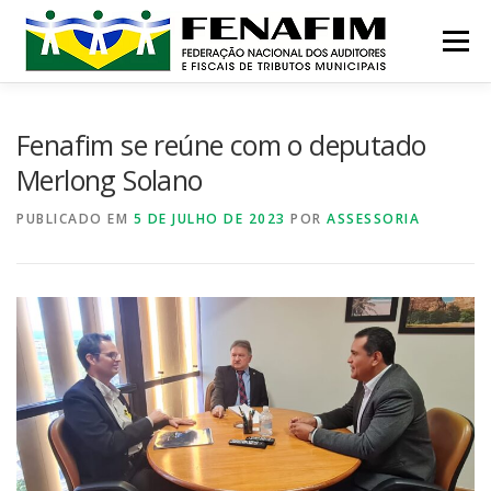
Pular
para
Menu
o
conteúdo
MISSÃO
QUEM SOMOS
NOTÍCIAS
Fenafim se reúne com o deputado
Merlong Solano
CONTATO
INSTITUCIONAL
CONGRESSOS
PUBLICADO EM
5 DE JULHO DE 2023
POR
ASSESSORIA
PRÊMIO